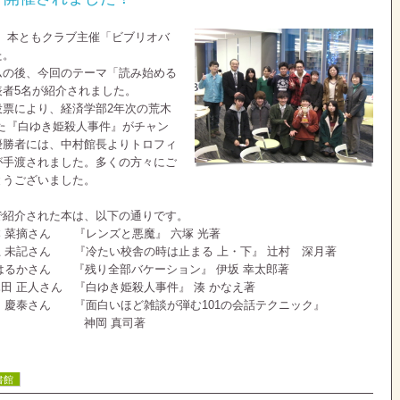
0より、本ともクラブ主催「ビブリオバ
た。
ムの後、今回のテーマ「読み始める
表者5名が紹介されました。
投票により、経済学部2年次の荒木
た『白ゆき姫殺人事件』がチャン
優勝者には、中村館長よりトロフィ
が手渡されました。多くの方々にご
とうございました。
で紹介された本は、以下の通りです。
 菜摘さん 『レンズと悪魔』 六塚 光著
 未記さん 『冷たい校舎の時は止まる 上・下』 辻村 深月著
はるかさん 『残り全部バケーション』 伊坂 幸太郎著
 正人さん 『白ゆき姫殺人事件』 湊 かなえ著
畑 慶泰さん 『面白いほど雑談が弾む101の会話テクニック』
 真司著
書館