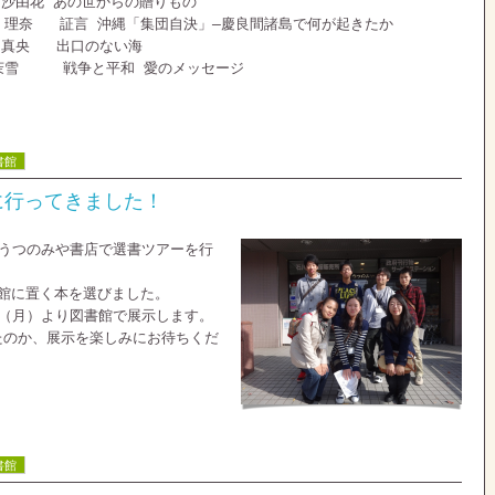
沙由花 あの世からの贈りもの
奈 証言 沖縄「集団自決」—慶良間諸島で何が起きたか
真央 出口のない海
雪 戦争と平和 愛のメッセージ
書館
に行ってきました！
のうつのみや書店で選書ツアーを行
書館に置く本を選びました。
日（月）より図書館で展示します。
たのか、展示を楽しみにお待ちくだ
書館