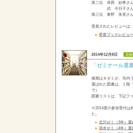
第二位 幸西 紗希さ
武 今日子さん（
第三位 東野 朱里
受賞されたレビューは
受賞ブックレビュー（
2014年12月8日
図書
「ゼミナール選
後期は６ゼミが、市内
選ばれた図書は、１階「
で）
図書リストは、下記フ
※2014度の参加受付
た。
北川ゼミ（3年）選書
清水ゼミ（4年）選書