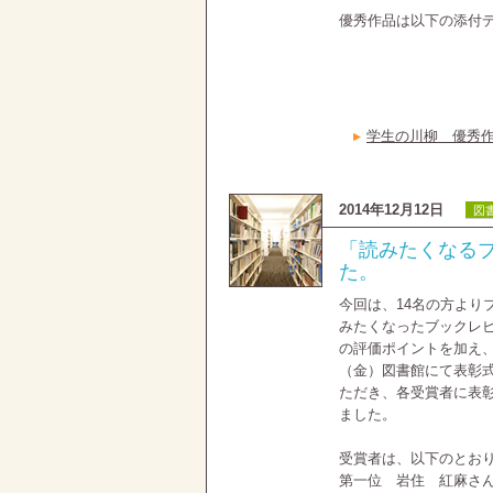
優秀作品は以下の添付
学生の川柳 優秀作品
2014年12月12日
図
「読みたくなるブ
た。
今回は、14名の方より
みたくなったブックレ
の評価ポイントを加え、
（金）図書館にて表彰
ただき、各受賞者に表
ました。
受賞者は、以下のとお
第一位 岩住 紅麻さ