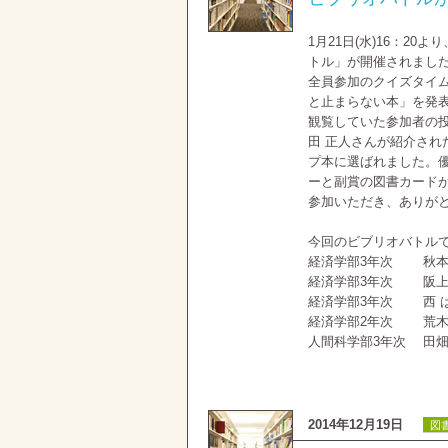
1月21日(水)16：2
トル」が開催されまし
全員参加のクイズタイ
と止まらない本」を発
観覧していた参加者の
田 正人さんが紹介され
プ本に選ばれました。
ーと副賞の図書カード
参加いただき、ありが
今回のビブリオバトル
経済学部3年次 秋本
経済学部3年次 阪上
経済学部3年次 西 
経済学部2年次 荒木田
人間科学部3年次 田
神岡
2014年12月19日
図