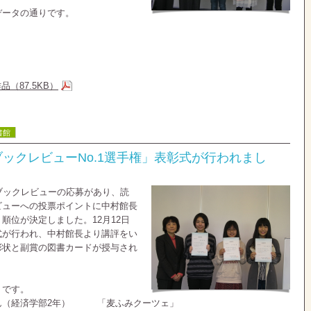
データの通りです。
（87.5KB）
書館
ックレビューNo.1選手権」表彰式が行われまし
ブックレビューの応募があり、読
ビューへの投票ポイントに中村館長
順位が決定しました。12月12日
式が行われ、中村館長より講評をい
彰状と副賞の図書カードが授与され
りです。
ん（経済学部2年） 「麦ふみクーツェ」