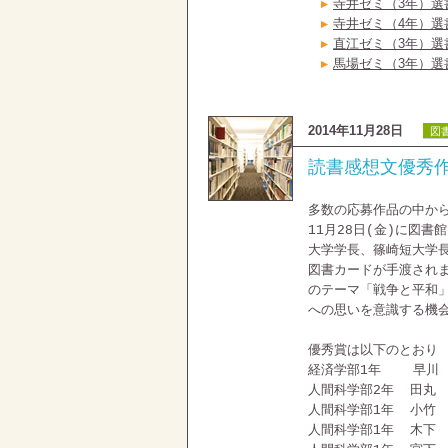
寺井ゼミ（3年）選書
寺井ゼミ（4年）選書
直江ゼミ（3年）選書
馬場ゼミ（3年）選書
2014年11月28日
図
読書感想文優秀
多数の応募作品の中か
11月28日(金)に図
大学学長、篠崎短大学
図書カードが手渡され
のテーマ「戦争と平和
への思いを意識する機
優秀賞は以下のとおり
経済学部1年 早川 
人間科学部2年 田丸
人間科学部1年 小竹
人間科学部1年 木下