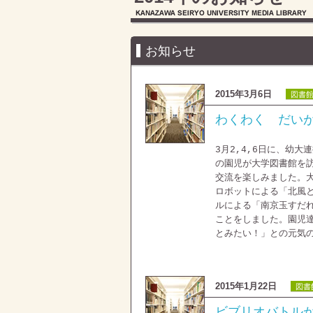
お知らせ
2015年3月6日
図書
わくわく だい
3月2,4,6日に、幼
の園児が大学図書館を
交流を楽しみました。
ロボットによる「北風
ルによる「南京玉すだ
ことをしました。園児
とみたい！」との元気
2015年1月22日
図書
ビブリオバトル