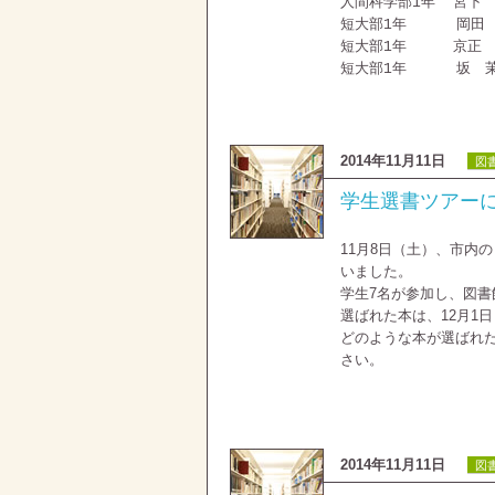
人間科学部1年 宮下 
短大部1年 岡田 理
短大部1年 京正 
短大部1年 坂 茉
2014年11月11日
図
学生選書ツアー
11月8日（土）、市内
いました。
学生7名が参加し、図
選ばれた本は、12月1
どのような本が選ばれ
さい。
2014年11月11日
図