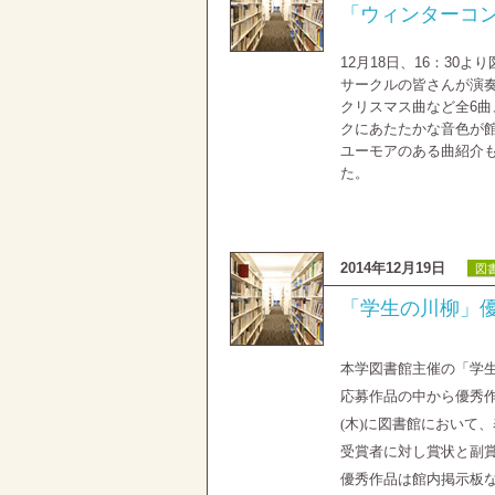
「ウィンターコンサ
12月18日、16：30
サークルの皆さんが演
クリスマス曲など全6
クにあたたかな音色が
ユーモアのある曲紹介
た。
2014年12月19日
図
「学生の川柳」優
本学図書館主催の「学
応募作品の中から優秀
(
木
)
に図書館において、
受賞者に対し賞状と副
優秀作品は館内掲示板