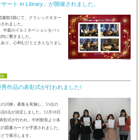
ート in Library」が開催されました。
より図書館1階にて、クラシックギター
奏されました。
曲、中庭のイルミネーションをバッ
館内に響きました。
もあり、心和むひとときとなりまし
書館
秀作品の表彰式が行われました!
生の川柳」募集を実施し、
53
点の
作品
9
点が決定しました。
12
月
18
日
表彰式が行われ、中村館長より各
賞の図書カードが手渡されました。
などで展示します。