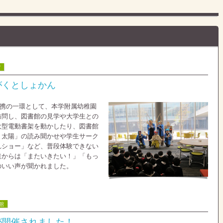
館
がくとしょかん
大連携の一環として、本学附属幼稚園
訪問し、図書館の見学や大学生との
大型電動書架を動かしたり、図書館
と太陽」の読み聞かせや学生サーク
れショー」など、普段体験できない
達からは「またいきたい！」「もっ
のいい声が聞かれました。
館
が開催されました！