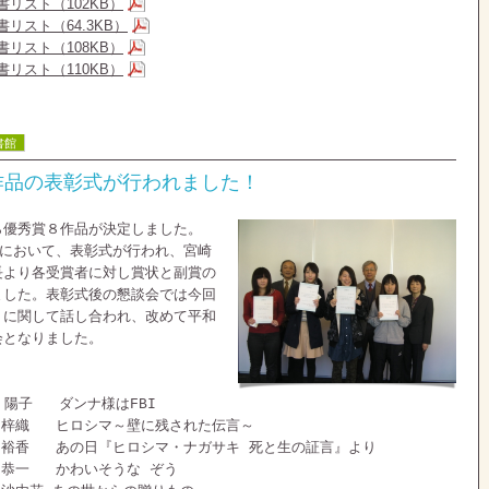
リスト（102KB）
リスト（64.3KB）
リスト（108KB）
リスト（110KB）
書館
作品の表彰式が行われました！
ら優秀賞８作品が決定しました。
書館において、表彰式が行われ、宮崎
長より各受賞者に対し賞状と副賞の
ました。表彰式後の懇談会では今回
」に関して話し合われ、改めて平和
会となりました。
陽子 ダンナ様はFBI
 梓織 ヒロシマ～壁に残された伝言～
 裕香 あの日『ヒロシマ・ナガサキ 死と生の証言』より
 恭一 かわいそうな ぞう