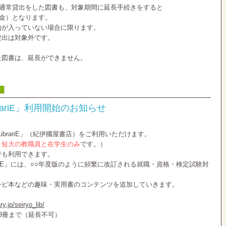
に通常貸出をした図書も、対象期間に延長手続きをすると
（金）となります。
が入っていない場合に限ります。
出は対象外です。
た図書は、延長ができません。
館
rariE」利用開始のお知らせ
LibrariE」（紀伊國屋書店）をご利用いただけます。
・短大の教職員と在学生のみ
です。）
でも利用できます。
ariE」には、○○年度版のように頻繁に改訂される就職・資格・検定試験対
シピ本などの趣味・実用書のコンテンツを追加していきます。
ry.jp/seiryo_lib/
3冊まで（延長不可）