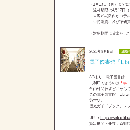
・1月13日（月）まで
返却期限は4月17日
※返却期限内かつ予約
※特別貸出及び卒研貸
・対象期間に貸出をし
2025年8月8日
図書
電子図書館「Lib
8/8より、電子図書館「
（利用できるのは
大学
学内外問わずどこから
この電子図書館「Libr
策本や、
観光ガイドブック、レ
URL：
https://web.d-libra
貸出期間・冊数：2週間